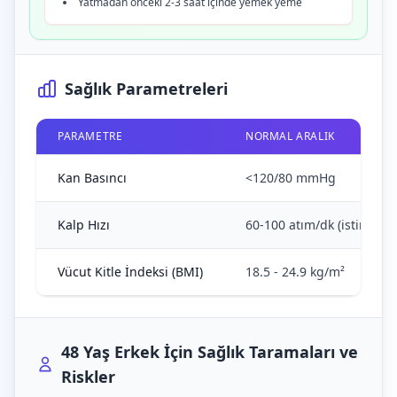
Yatmadan önceki 2-3 saat içinde yemek yeme
Sağlık Parametreleri
PARAMETRE
NORMAL ARALIK
Kan Basıncı
<120/80 mmHg
Kalp Hızı
60-100 atım/dk (istirahat)
Vücut Kitle İndeksi (BMI)
18.5 - 24.9 kg/m²
48 Yaş Erkek İçin Sağlık Taramaları ve
Riskler