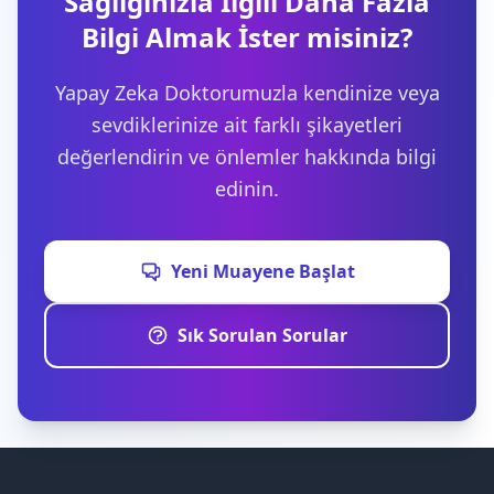
Sağlığınızla İlgili Daha Fazla
Bilgi Almak İster misiniz?
Yapay Zeka Doktorumuzla kendinize veya
sevdiklerinize ait farklı şikayetleri
değerlendirin ve önlemler hakkında bilgi
edinin.
Yeni Muayene Başlat
Sık Sorulan Sorular