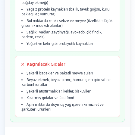
buğday ekmeği)
Yağsız protein kaynakları (balık, tavuk göğsü, kuru
baklagiller, yumurta)
Bol miktarda renkli sebze ve meyve (özellikle düşük
glisemik indeksli olanlar)
Sağlıklı yağlar (zeytinyağı, avokado, çiğ fındık,
badem, ceviz)
Yoğurt ve kefir gibi probiyotik kaynakları
Kaçınılacak Gıdalar
Şekerli içecekler ve paketli meyve suları
Beyaz ekmek, beyaz pirinç, hamur işleri gibi rafine
karbonhidratlar
Şekerli atıştırmalıklar, kekler, bisküviler
Kızarmış gıdalar ve fast food
Aşırı miktarda doymuş yağ içeren kırmızı et ve
şarküteri ürünleri