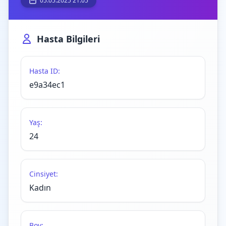
05.05.2025 21:05
Hasta Bilgileri
Hasta ID:
e9a34ec1
Yaş:
24
Cinsiyet:
Kadın
Boy: