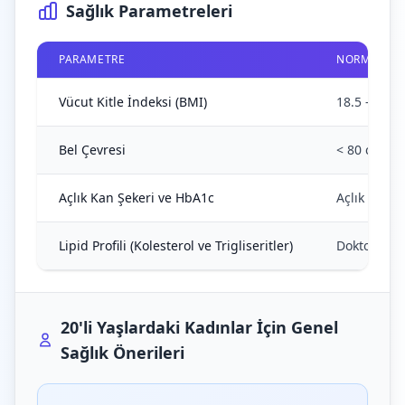
Sağlık Parametreleri
PARAMETRE
NORMAL AR
Vücut Kitle İndeksi (BMI)
18.5 - 24.9
Bel Çevresi
< 80 cm (ka
Açlık Kan Şekeri ve HbA1c
Açlık Kan 
Lipid Profili (Kolesterol ve Trigliseritler)
Doktor tara
20'li Yaşlardaki Kadınlar İçin Genel
Sağlık Önerileri