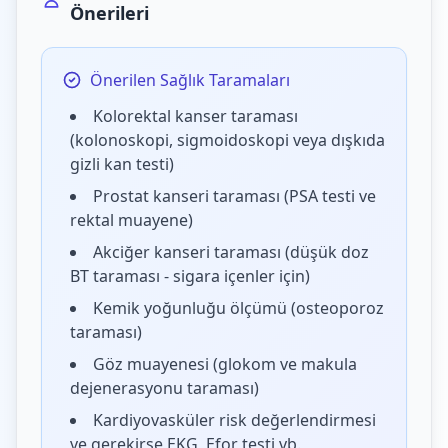
Önerileri
Önerilen Sağlık Taramaları
Kolorektal kanser taraması
(kolonoskopi, sigmoidoskopi veya dışkıda
gizli kan testi)
Prostat kanseri taraması (PSA testi ve
rektal muayene)
Akciğer kanseri taraması (düşük doz
BT taraması - sigara içenler için)
Kemik yoğunluğu ölçümü (osteoporoz
taraması)
Göz muayenesi (glokom ve makula
dejenerasyonu taraması)
Kardiyovasküler risk değerlendirmesi
ve gerekirse EKG, Efor testi vb.