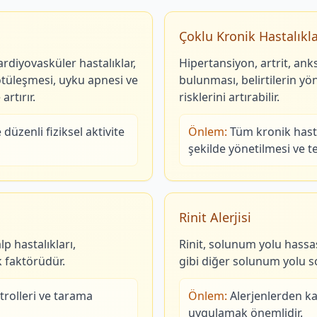
Çoklu Kronik Hastalıkl
ardiyovasküler hastalıklar,
Hipertansiyon, artrit, ank
kötüleşmesi, uyku apnesi ve
bulunması, belirtilerin yön
artırır.
risklerini artırabilir.
düzenli fiziksel aktivite
Önlem:
Tüm kronik hasta
şekilde yönetilmesi ve t
Rinit Alerjisi
lp hastalıkları,
Rinit, solunum yolu hassasi
k faktörüdür.
gibi diğer solunum yolu sor
trolleri ve tarama
Önlem:
Alerjenlerden ka
uygulamak önemlidir.