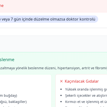
me
rse veya 7 gün içinde düzelme olmazsa doktor kontrolü
eslenme
ltmaya yönelik beslenme düzeni, hipertansiyon, artrit ve fibromiyalj
Kaçınılacak Gıdalar
Yüksek oranda işlenmiş gı
tam buğday)
Şekerli içecekler ve atıştır
öğsü, baklagiller)
Kırmızı et ve işlenmiş et ü