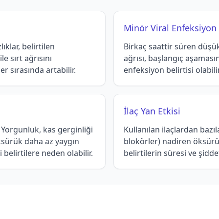
Minör Viral Enfeksiyon
ıklar, belirtilen
Birkaç saattir süren düşü
e sırt ağrısını
ağrısı, başlangıç aşamasın
r sırasında artabilir.
enfeksiyon belirtisi olabilir
İlaç Yan Etkisi
r. Yorgunluk, kas gerginliği
Kullanılan ilaçlardan bazıla
. Öksürük daha az yaygın
blokörler) nadiren öksürük
belirtilere neden olabilir.
belirtilerin süresi ve şidd