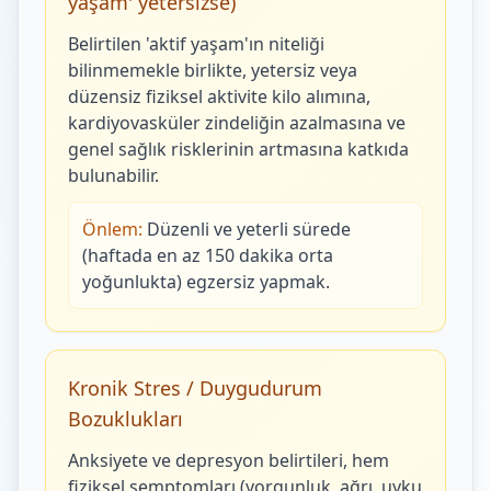
yaşam' yetersizse)
Belirtilen 'aktif yaşam'ın niteliği
bilinmemekle birlikte, yetersiz veya
düzensiz fiziksel aktivite kilo alımına,
kardiyovasküler zindeliğin azalmasına ve
genel sağlık risklerinin artmasına katkıda
bulunabilir.
Önlem:
Düzenli ve yeterli sürede
(haftada en az 150 dakika orta
yoğunlukta) egzersiz yapmak.
Kronik Stres / Duygudurum
Bozuklukları
Anksiyete ve depresyon belirtileri, hem
fiziksel semptomları (yorgunluk, ağrı, uyku