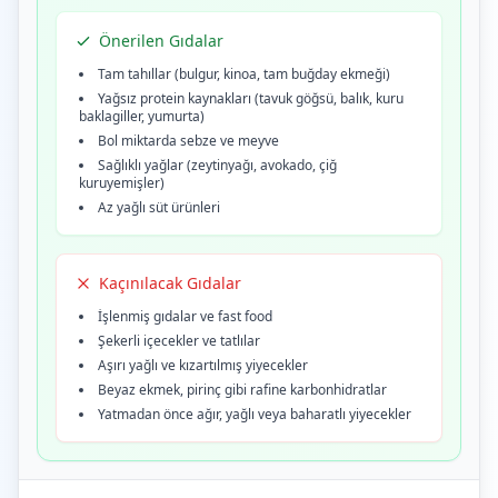
Önerilen Gıdalar
Tam tahıllar (bulgur, kinoa, tam buğday ekmeği)
Yağsız protein kaynakları (tavuk göğsü, balık, kuru
baklagiller, yumurta)
Bol miktarda sebze ve meyve
Sağlıklı yağlar (zeytinyağı, avokado, çiğ
kuruyemişler)
Az yağlı süt ürünleri
Kaçınılacak Gıdalar
İşlenmiş gıdalar ve fast food
Şekerli içecekler ve tatlılar
Aşırı yağlı ve kızartılmış yiyecekler
Beyaz ekmek, pirinç gibi rafine karbonhidratlar
Yatmadan önce ağır, yağlı veya baharatlı yiyecekler