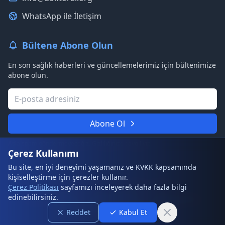
WhatsApp ile İletişim
Bültene Abone Olun
En son sağlık haberleri ve güncellemelerimiz için bültenimize
abone olun.
Abone Ol
Asla spam göndermeyeceğiz. Gizliliğinize saygılıyız.
Çerez Kullanımı
Bu site, en iyi deneyimi yaşamanız ve KVKK kapsamında
kişiselleştirme için çerezler kullanır.
© 2026 DoktorAI. Tüm hakları saklıdır.
Çerez Politikası
sayfamızı inceleyerek daha fazla bilgi
edinebilirsiniz.
Kullanım Şartları
Gizlilik Politikası
Çerez Politikası
Sıkça Sorulan Sorular
Site Haritası
Reddet
Kabul Et