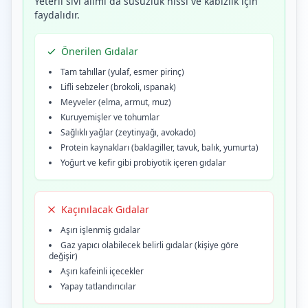
Yeterli sıvı alımı da susuzluk hissi ve kabızlık için
faydalıdır.
Önerilen Gıdalar
Tam tahıllar (yulaf, esmer pirinç)
Lifli sebzeler (brokoli, ıspanak)
Meyveler (elma, armut, muz)
Kuruyemişler ve tohumlar
Sağlıklı yağlar (zeytinyağı, avokado)
Protein kaynakları (baklagiller, tavuk, balık, yumurta)
Yoğurt ve kefir gibi probiyotik içeren gıdalar
Kaçınılacak Gıdalar
Aşırı işlenmiş gıdalar
Gaz yapıcı olabilecek belirli gıdalar (kişiye göre
değişir)
Aşırı kafeinli içecekler
Yapay tatlandırıcılar