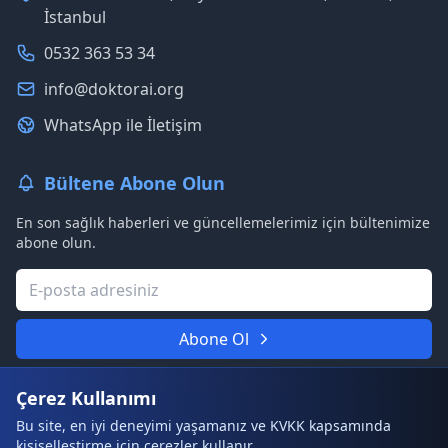
İstanbul
0532 363 53 34
info@doktorai.org
WhatsApp ile İletişim
Bültene Abone Olun
En son sağlık haberleri ve güncellemelerimiz için bültenimize
abone olun.
Abone Ol
Asla spam göndermeyeceğiz. Gizliliğinize saygılıyız.
Çerez Kullanımı
Bu site, en iyi deneyimi yaşamanız ve KVKK kapsamında
kişiselleştirme için çerezler kullanır.