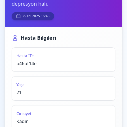
depresyon hali.
29.05.2025 16:43
Hasta Bilgileri
Hasta ID:
b46bf14e
Yaş:
21
Cinsiyet:
Kadın