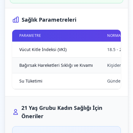
Sağlık Parametreleri
PARAMETRE
NORMAL ARAL
Vücut Kitle İndeksi (VKİ)
18.5 - 24.9
Bağırsak Hareketleri Sıklığı ve Kıvamı
Kişiden kişiy
Su Tüketimi
Günde ortalam
21 Yaş Grubu Kadın Sağlığı İçin
Öneriler