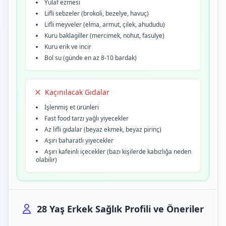
Yulaf ezmesi
Lifli sebzeler (brokoli, bezelye, havuç)
Lifli meyveler (elma, armut, çilek, ahududu)
Kuru baklagiller (mercimek, nohut, fasulye)
Kuru erik ve incir
Bol su (günde en az 8-10 bardak)
Kaçınılacak Gıdalar
İşlenmiş et ürünleri
Fast food tarzı yağlı yiyecekler
Az lifli gıdalar (beyaz ekmek, beyaz pirinç)
Aşırı baharatlı yiyecekler
Aşırı kafeinli içecekler (bazı kişilerde kabızlığa neden
olabilir)
28 Yaş Erkek Sağlık Profili ve Öneriler