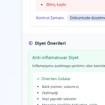
Bilinç kaybı
Kontrol Zamanı:
Döküntüde düzelme 
Diyet Önerileri
Anti-inflamatuvar Diyet
İnflamasyonu azaltmaya yardımcı olan besinler
Önerilen Gıdalar
Balık (somon, uskumru)
Zeytinyağı
Yeşil yapraklı sebzeler
Meyveler (özellikle böğürtlen, çilek)