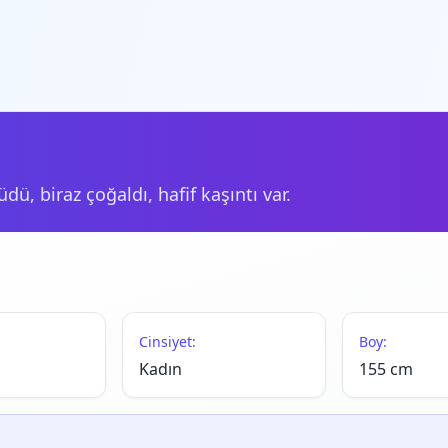
ü, biraz çoğaldı, hafif kaşıntı var.
Cinsiyet:
Boy:
Kadın
155 cm