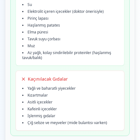
Su
Elektrolit içeren içecekler (doktor önerisiyle)
Pirinç lapası
Haşlanmış patates
Elma püresi
Tavuk suyu çorbası
Muz
Az yağlı, kolay sindirilebilir proteinler (haşlanmış
tavuk/balık)
Kaçınılacak Gıdalar
Yağlı ve baharatlı yiyecekler
Kızartmalar
Asitli içecekler
Kafeinli içecekler
İşlenmiş gıdalar
Çiğ sebze ve meyveler (mide bulantısı varken)