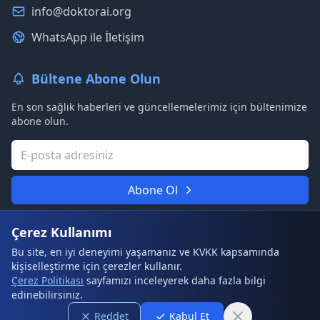
info@doktorai.org
WhatsApp ile İletişim
Bültene Abone Olun
En son sağlık haberleri ve güncellemelerimiz için bültenimize
abone olun.
Abone Ol
Asla spam göndermeyeceğiz. Gizliliğinize saygılıyız.
Çerez Kullanımı
Bu site, en iyi deneyimi yaşamanız ve KVKK kapsamında
kişiselleştirme için çerezler kullanır.
© 2026 DoktorAI. Tüm hakları saklıdır.
Çerez Politikası
sayfamızı inceleyerek daha fazla bilgi
edinebilirsiniz.
Kullanım Şartları
Gizlilik Politikası
Çerez Politikası
Sıkça Sorulan Sorular
Site Haritası
Reddet
Kabul Et