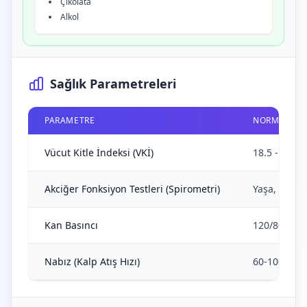
Çikolata
Alkol
Sağlık Parametreleri
PARAMETRE
NORMAL ARA
Vücut Kitle İndeksi (VKİ)
18.5 - 24.9
Akciğer Fonksiyon Testleri (Spirometri)
Yaşa, cinsi
Kan Basıncı
120/80 mmH
Nabız (Kalp Atış Hızı)
60-100 atım