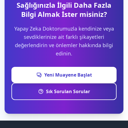
Sağlığınızla İlgili Daha Fazla
Bilgi Almak İster misiniz?
Yapay Zeka Doktorumuzla kendinize veya
sevdiklerinize ait farklı şikayetleri
değerlendirin ve önlemler hakkında bilgi
edinin.
Yeni Muayene Başlat
Sık Sorulan Sorular