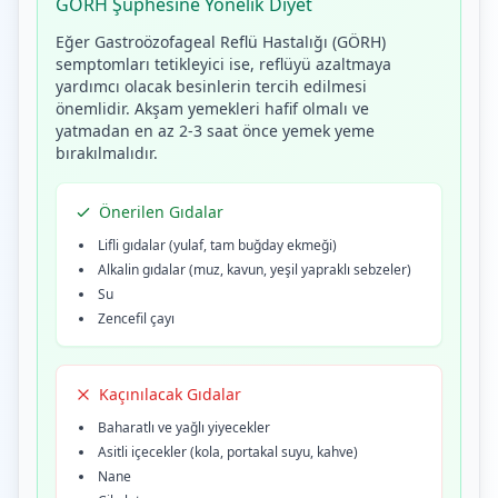
GÖRH Şüphesine Yönelik Diyet
Eğer Gastroözofageal Reflü Hastalığı (GÖRH)
semptomları tetikleyici ise, reflüyü azaltmaya
yardımcı olacak besinlerin tercih edilmesi
önemlidir. Akşam yemekleri hafif olmalı ve
yatmadan en az 2-3 saat önce yemek yeme
bırakılmalıdır.
Önerilen Gıdalar
Lifli gıdalar (yulaf, tam buğday ekmeği)
Alkalin gıdalar (muz, kavun, yeşil yapraklı sebzeler)
Su
Zencefil çayı
Kaçınılacak Gıdalar
Baharatlı ve yağlı yiyecekler
Asitli içecekler (kola, portakal suyu, kahve)
Nane