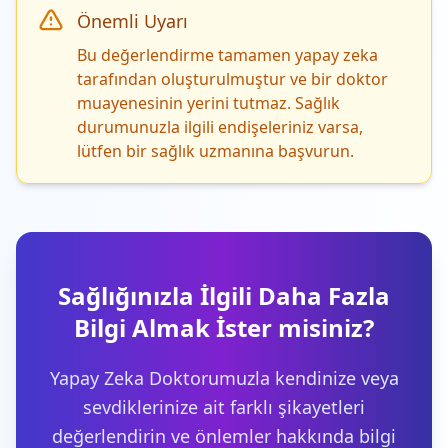
Önemli Uyarı
Bu değerlendirme tamamen yapay zeka
tarafından oluşturulmuştur ve bir doktor
muayenesinin yerini tutmaz. Sağlık
durumunuzla ilgili endişeleriniz varsa,
lütfen bir sağlık uzmanına başvurun.
Sağlığınızla İlgili Daha Fazla
Bilgi Almak İster misiniz?
Yapay Zeka Doktorumuzla kendinize veya
sevdiklerinize ait farklı şikayetleri
değerlendirin ve önlemler hakkında bilgi