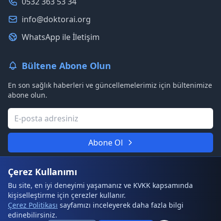
0532 363 53 34
info@doktorai.org
WhatsApp ile İletişim
Bültene Abone Olun
En son sağlık haberleri ve güncellemelerimiz için bültenimize
abone olun.
Abone Ol
Asla spam göndermeyeceğiz. Gizliliğinize saygılıyız.
Çerez Kullanımı
Bu site, en iyi deneyimi yaşamanız ve KVKK kapsamında
kişiselleştirme için çerezler kullanır.
© 2026 DoktorAI. Tüm hakları saklıdır.
Çerez Politikası
sayfamızı inceleyerek daha fazla bilgi
edinebilirsiniz.
Kullanım Şartları
Gizlilik Politikası
Çerez Politikası