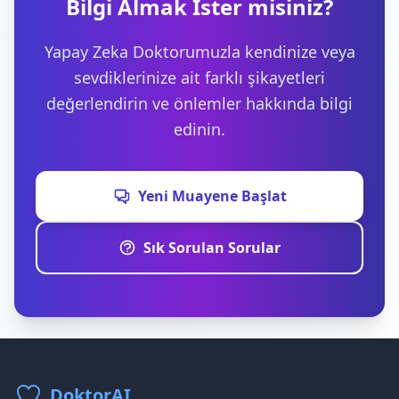
Bilgi Almak İster misiniz?
Yapay Zeka Doktorumuzla kendinize veya
sevdiklerinize ait farklı şikayetleri
değerlendirin ve önlemler hakkında bilgi
edinin.
Yeni Muayene Başlat
Sık Sorulan Sorular
DoktorAI