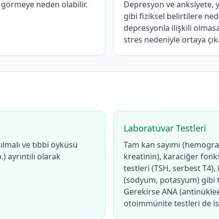
 görmeye neden olabilir.
Depresyon ve anksiyete, y
gibi fiziksel belirtilere n
depresyonla ilişkili olma
stres nedeniyle ortaya çıka
Laboratuvar Testleri
ılmalı ve tıbbi öyküsü
Tam kan sayımı (hemogram
b.) ayrıntılı olarak
kreatinin), karaciğer fonks
testleri (TSH, serbest T4), 
(sodyum, potasyum) gibi te
Gerekirse ANA (antinüklee
otoimmünite testleri de ist