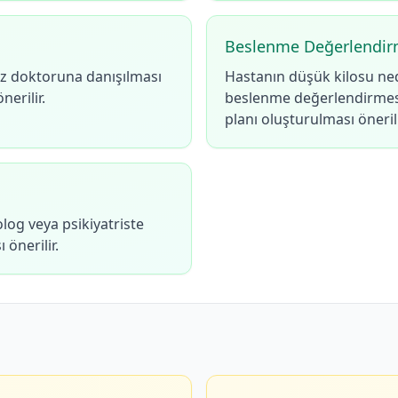
Beslenme Değerlendir
öz doktoruna danışılması
Hastanın düşük kilosu ned
nerilir.
beslenme değerlendirmesi
planı oluşturulması önerili
olog veya psikiyatriste
 önerilir.