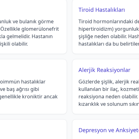
Tiroid Hastalıkları
gunluk ve bulanık görme
Tiroid hormonlarındaki de
r. Özellikle glomerülonefrit
hipertiroidizm) yorgunluk
la gelmelidir. Hastanın
şişliğe neden olabilir. Ha
kili olabilir.
hastalıkları da bu belirtiler
Alerjik Reaksiyonlar
otoimmün hastalıklar
Gözlerde şişlik, alerjik reak
ve baş ağrısı gibi
kullanılan bir ilaç, kozmet
 genellikle kroniktir ancak
reaksiyona neden olabilir. 
kızarıklık ve solunum sıkınt
Depresyon ve Anksiyet