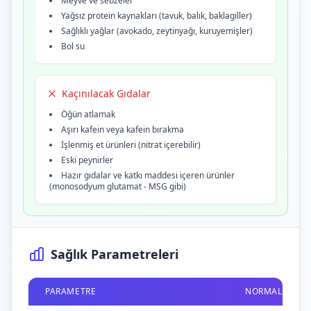
Meyve ve sebzeler
Yağsız protein kaynakları (tavuk, balık, baklagiller)
Sağlıklı yağlar (avokado, zeytinyağı, kuruyemişler)
Bol su
Kaçınılacak Gıdalar
Öğün atlamak
Aşırı kafein veya kafein bırakma
İşlenmiş et ürünleri (nitrat içerebilir)
Eski peynirler
Hazır gıdalar ve katkı maddesi içeren ürünler
(monosodyum glutamat - MSG gibi)
Sağlık Parametreleri
PARAMETRE
NORMAL ARALI