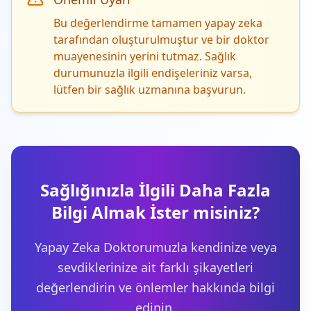
Bu değerlendirme tamamen yapay zeka
tarafından oluşturulmuştur ve bir doktor
muayenesinin yerini tutmaz. Sağlık
durumunuzla ilgili endişeleriniz varsa,
lütfen bir sağlık uzmanına başvurun.
Sağlığınızla İlgili Daha Fazla
Bilgi Almak İster misiniz?
Yapay Zeka Doktorumuzla kendinize veya
sevdiklerinize ait farklı şikayetleri
değerlendirin ve önlemler hakkında bilgi
edinin.