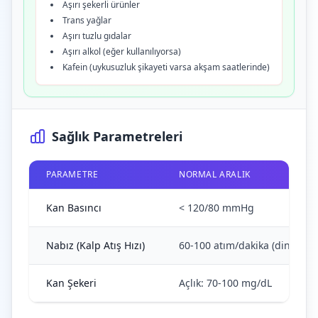
Aşırı şekerli ürünler
Trans yağlar
Aşırı tuzlu gıdalar
Aşırı alkol (eğer kullanılıyorsa)
Kafein (uykusuzluk şikayeti varsa akşam saatlerinde)
Sağlık Parametreleri
PARAMETRE
NORMAL ARALIK
Kan Basıncı
< 120/80 mmHg
Nabız (Kalp Atış Hızı)
60-100 atım/dakika (dinlenik)
Kan Şekeri
Açlık: 70-100 mg/dL