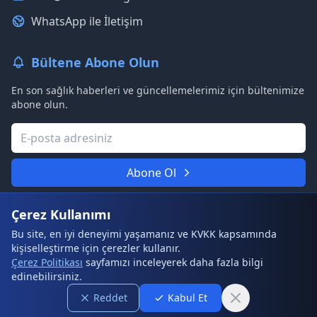
WhatsApp ile İletişim
Bültene Abone Olun
En son sağlık haberleri ve güncellemelerimiz için bültenimize
abone olun.
Abone Ol
Asla spam göndermeyeceğiz. Gizliliğinize saygılıyız.
Çerez Kullanımı
Bu site, en iyi deneyimi yaşamanız ve KVKK kapsamında
kişiselleştirme için çerezler kullanır.
© 2026 DoktorAI. Tüm hakları saklıdır.
Çerez Politikası
sayfamızı inceleyerek daha fazla bilgi
edinebilirsiniz.
Kullanım Şartları
Gizlilik Politikası
Çerez Politikası
Sıkça Sorulan Sorular
Site Haritası
Reddet
Kabul Et