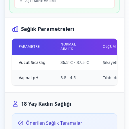
Aşırı kafein ve alkol
Sağlık Parametreleri
NORMAL
PARAMETRE
ÖLÇÜM SIKLIĞ
ARALIK
Vücut Sıcaklığı
36.5°C - 37.5°C
Şikayetler sı
Vajinal pH
3.8 - 4.5
Tıbbi değerle
18 Yaş Kadın Sağlığı
Önerilen Sağlık Taramaları