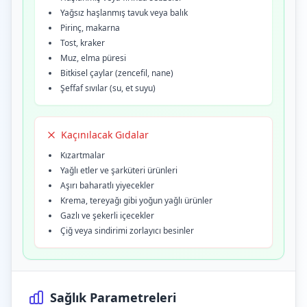
Yağsız haşlanmış tavuk veya balık
Pirinç, makarna
Tost, kraker
Muz, elma püresi
Bitkisel çaylar (zencefil, nane)
Şeffaf sıvılar (su, et suyu)
Kaçınılacak Gıdalar
Kızartmalar
Yağlı etler ve şarküteri ürünleri
Aşırı baharatlı yiyecekler
Krema, tereyağı gibi yoğun yağlı ürünler
Gazlı ve şekerli içecekler
Çiğ veya sindirimi zorlayıcı besinler
Sağlık Parametreleri