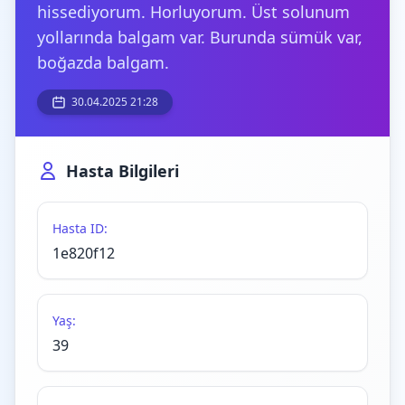
hissediyorum. Horluyorum. Üst solunum
yollarında balgam var. Burunda sümük var,
boğazda balgam.
30.04.2025 21:28
Hasta Bilgileri
Hasta ID:
1e820f12
Yaş:
39