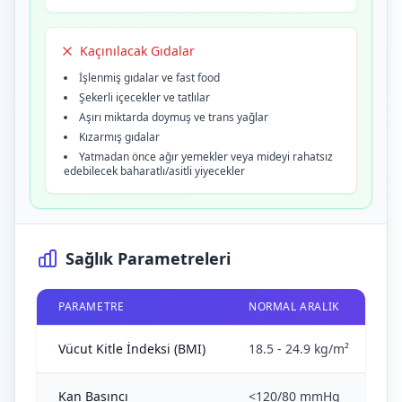
Kaçınılacak Gıdalar
İşlenmiş gıdalar ve fast food
Şekerli içecekler ve tatlılar
Aşırı miktarda doymuş ve trans yağlar
Kızarmış gıdalar
Yatmadan önce ağır yemekler veya mideyi rahatsız
edebilecek baharatlı/asitli yiyecekler
Sağlık Parametreleri
PARAMETRE
NORMAL ARALIK
Vücut Kitle İndeksi (BMI)
18.5 - 24.9 kg/m²
Kan Basıncı
<120/80 mmHg