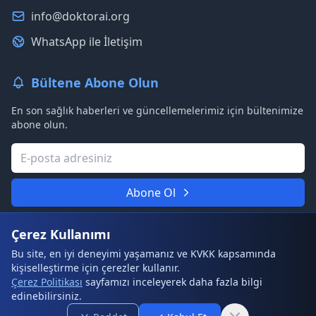
info@doktorai.org
WhatsApp ile İletişim
Bültene Abone Olun
En son sağlık haberleri ve güncellemelerimiz için bültenimize
abone olun.
Abone Ol
Asla spam göndermeyeceğiz. Gizliliğinize saygılıyız.
Çerez Kullanımı
Bu site, en iyi deneyimi yaşamanız ve KVKK kapsamında
kişiselleştirme için çerezler kullanır.
© 2026 DoktorAI. Tüm hakları saklıdır.
Çerez Politikası
sayfamızı inceleyerek daha fazla bilgi
edinebilirsiniz.
Kullanım Şartları
Gizlilik Politikası
Çerez Politikası
Sıkça Sorulan Sorular
Site Haritası