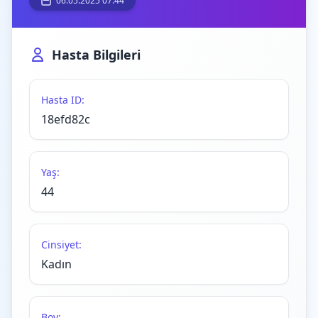
06.05.2025 07:44
Hasta Bilgileri
Hasta ID:
18efd82c
Yaş:
44
Cinsiyet:
Kadın
Boy: