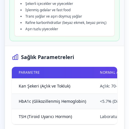
Şekerli içecekler ve yiyecekler
İşlenmiş gıdalar ve fast food
Trans yağlar ve aşırı doymuş yağlar
Rafine karbonhidratlar (beyaz ekmek, beyaz pirinç)
Aşırı tuzlu yiyecekler
Sağlık Parametreleri
PARAMETRE
NORMAL ARALIK
Kan Şekeri (Açlık ve Tokluk)
Açlık: 70-100 m
HbA1c (Glikozillenmiş Hemoglobin)
<5.7% (Diyabet 
TSH (Tiroid Uyarıcı Hormon)
Laboratuvara gö