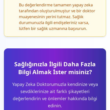
Bu değerlendirme tamamen yapay zeka
tarafından oluşturulmuştur ve bir doktor
muayenesinin yerini tutmaz. Sağlık
durumunuzla ilgili endişeleriniz varsa,
lütfen bir sağlık uzmanına başvurun.
Sağlığınızla İlgili Daha Fazla
Bilgi Almak İster misiniz?
Yapay Zeka Doktorumuzla kendinize veya
sevdiklerinize ait farklı şikayetleri
değerlendirin ve önlemler hakkında bilgi
edinin.