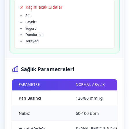
Kaçınılacak Gıdalar
Süt
Peynir
Yoğurt
Dondurma
Tereyağı
Sağlık Parametreleri
PARAMETRE
NORMAL ARALIK
Kan Basıncı
120/80 mmHg
Nabız
60-100 bpm
Vücut Ağırlığı
Sağlıklı BMI (18.5-24.9 kg/m