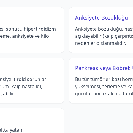
Anksiyete Bozukluğu
esi sonucu hipertiroidizm
Anksiyete bozukluğu, has
rleme, anksiyete ve kilo
açıklayabilir (kalp çarpınt
nedenler dışlanmalıdır.
Pankreas veya Böbrek 
siyel tiroid sorunları
Bu tür tümörler bazı horm
rum, kalp hastalığı,
yükselmesi, terleme ve kal
abilir.
görülür ancak akılda tutul
altta yatan