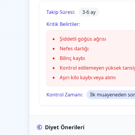
Takip Süresi:
3-6 ay
Kritik Belirtiler:
Şiddetli göğüs ağrısı
Nefes darlığı
Bilinç kaybı
Kontrol edilemeyen yüksek tansi
Aşırı kilo kaybı veya alımı
Kontrol Zamanı:
İlk muayeneden sonr
Diyet Önerileri