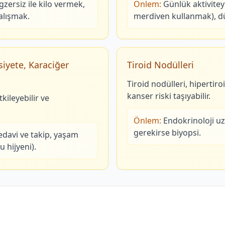
gzersiz ile kilo vermek,
Önlem:
Günlük aktivite
çalışmak.
merdiven kullanmak), d
siyete, Karaciğer
Tiroid Nodülleri
Tiroid nodülleri, hipertiro
kanser riski taşıyabilir.
kileyebilir ve
Önlem:
Endokrinoloji uz
gerekirse biyopsi.
edavi ve takip, yaşam
u hijyeni).