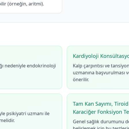
lir (örneğin, aritmi).
Kardiyoloji Konsültasy
ığı nedeniyle endokrinoloji
Kalp çarpıntısı ve tansiyo
.
uzmanına başvurulması ve 
önerilir.
Tam Kan Sayımı, Tiroid F
Karaciğer Fonksiyon Te
e psikiyatri uzmanı ile
elidir.
Genel sağlık durumunu de
belirlemek için bu testler