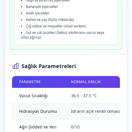
Yağlı ve kızarmış yiyecekler
Baharatlı yiyecekler
Asitli içecekler
Kahve ve çay (fazla miktarda)
Çiğ sebze ve meyveler (ishal varken)
Süt ve süt ürünleri (laktoz intoleransı varsa veya
ishal ağırsa)
Sağlık Parametreleri
PARAMETRE
NORMAL ARALIK
Vücut Sıcaklığı
36.5 - 37.5 °C
Hidrasyon Durumu
İdrarın açık renkli olması, ağ
Ağrı Şiddeti ve Yeri
0/10