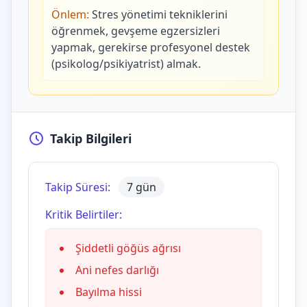
Önlem:
Stres yönetimi tekniklerini
öğrenmek, gevşeme egzersizleri
yapmak, gerekirse profesyonel destek
(psikolog/psikiyatrist) almak.
Takip Bilgileri
Takip Süresi:
7 gün
Kritik Belirtiler:
Şiddetli göğüs ağrısı
Ani nefes darlığı
Bayılma hissi